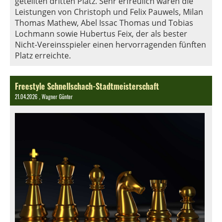
geteilten dritten Platz. Sehr erfreulich waren die
Leistungen von Christoph und Felix Pauwels, Milan
Thomas Mathew, Abel Issac Thomas und Tobias
Lochmann sowie Hubertus Feix, der als bester
Nicht-Vereinsspieler einen hervorragenden fünften
Platz erreichte.
Freestyle Schnellschach-Stadtmeisterschaft
21.04.2026
, Wagner Günter