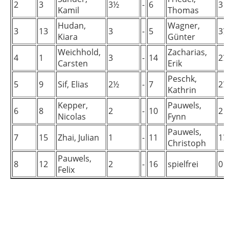
2
3
3½
-
6
3
Kamil
Thomas
Hudan,
Wagner,
3
13
3
-
5
3½
Kiara
Günter
Weichhold,
Zacharias,
4
1
3
-
14
2½
Carsten
Erik
Peschk,
5
9
Sif, Elias
2½
-
7
2½
Kathrin
Kepper,
Pauwels,
6
8
2
-
10
2
Nicolas
Fynn
Pauwels,
7
15
Zhai, Julian
1
-
11
1½
Christoph
Pauwels,
8
12
2
-
16
spielfrei
0
Felix