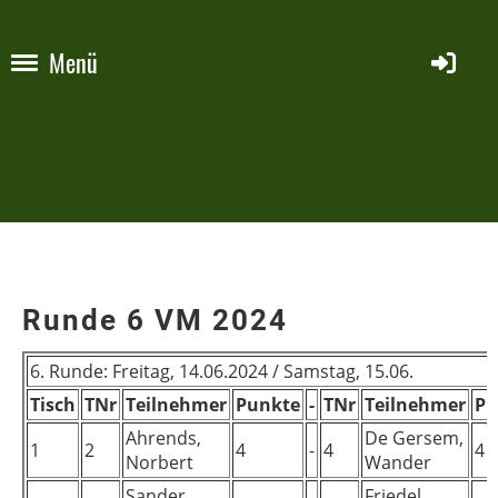
Menü
Runde 6 VM 2024
6. Runde: Freitag, 14.06.2024 / Samstag, 15.06.
Tisch
TNr
Teilnehmer
Punkte
-
TNr
Teilnehmer
Pu
Ahrends,
De Gersem,
1
2
4
-
4
4
Norbert
Wander
Sander,
Friedel,